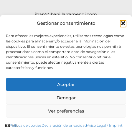
iban@ibanillarramendi.com
SHOP
Gestionar consentimiento
Para ofrecer las mejores experiencias, utilizamos tecnologías como
@iban.illarramendi
las cookies para almacenar y/o acceder a la información del
dispositivo. El consentimiento de estas tecnologías nos permitirá
procesar datos como el comportamiento de navegación o las
identificaciones únicas en este sitio. No consentir o retirar el
consentimiento, puede afectar negativamente a ciertas
características y funciones.
Aceptar
Aviso legal
Accesibilidad
Política de cookies
Denegar
Política de privacidad
© 2026 Todos los derechos reservados
Ver preferencias
ES
EN
Política de cookies
Declaración de privacidad
Aviso Legal / Imprint