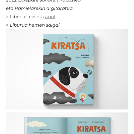
eta
Pamiela
rekin
argitaratua.
> Libro a la venta
aquí
> Libu
rua
hemen
salgai